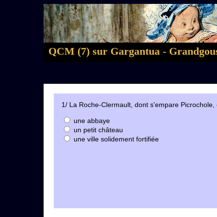
QCM (7) sur Gargantua - Grandgousie
1/ La Roche-Clermault, dont s'empare Picrochole, 
une abbaye
un petit château
une ville solidement fortifiée