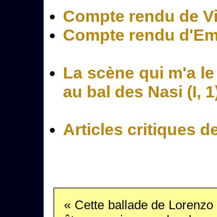
Compte rendu de Vi
Compte rendu d'Em
La scène qui m'a le
au bal des Nasi (I, 1
Articles critiques d
« Cette ballade de Lorenzo 