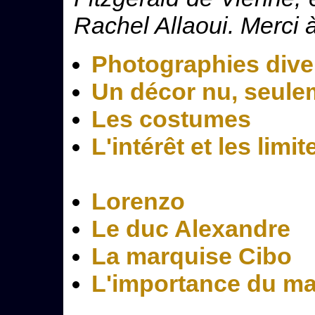
Rachel Allaoui. Merci à
Photographies dive
Un décor nu, seulem
Les costumes
L'intérêt et les lim
Lorenzo
Le duc Alexandre
La marquise Cibo
L'importance du mar