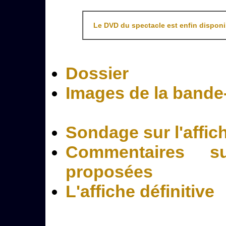
Le DVD du spectacle est enfin disponi
Dossier
Images de la band
Sondage sur l'affic
Commentaires s
proposées
L'affiche définitive