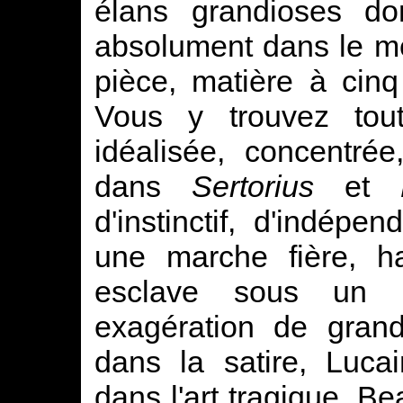
élans grandioses d
absolument dans le mêm
pièce, matière à cinq
Vous y trouvez tou
idéalisée, concentré
dans
Sertorius
et
d'instinctif, d'indépe
une marche fière, h
esclave sous un s
exagération de gran
dans la satire, Luca
dans l'art tragique. B